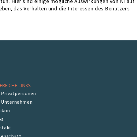
r tun. Hier sind einige mögliche Auswirkungen von KI auf
lieben, das Verhalten und die Interessen des Benutzers
FREICHE LINKS
 Privatpersonen
r Unternehmen
xikon
bs
ntakt
tenschutz