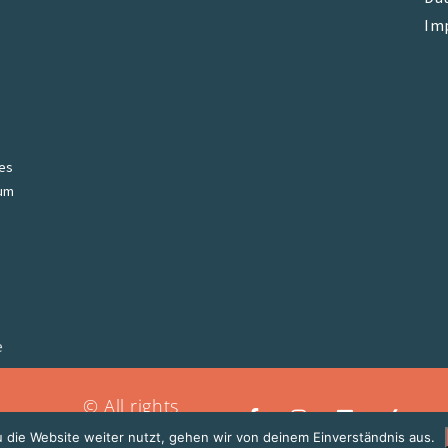
Im
les
zum
e
© All rights
reserved
 die Website weiter nutzt, gehen wir von deinem Einverständnis aus.