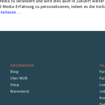
l Media zu verändern und wird dies auch in Zukunft weite
ial-Media-Erfahrung zu personalisieren, indem es die Vor
…
INFORMATION
HIL
Blog
Für
Über WUB
Fü
Shop
Le
Warenkorb
Jo
Ko
Da